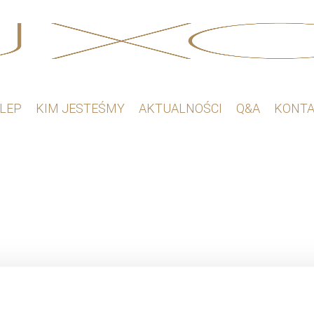
 znaleziono produktów, których szukasz.
LEP
KIM JESTEŚMY
AKTUALNOŚCI
Q&A
KONT