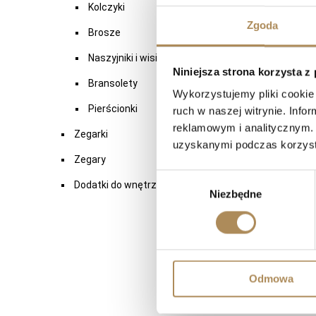
Kolczyki
Zgoda
Brosze
Naszyjniki i wisiory
Niniejsza strona korzysta z
Bransolety
Wykorzystujemy pliki cookie 
Pierścionki
ruch w naszej witrynie. Inf
reklamowym i analitycznym. 
Zegarki
uzyskanymi podczas korzysta
Zegary
Wybór
Dodatki do wnętrz
Niezbędne
zgody
Odmowa