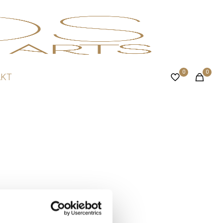
0
0
AKT